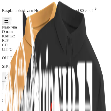
Besplatna dostava u Hrvatskoj za narudžbe iznad 80 eura!
Naslovna
O nama
Kontakt
B2B
CDC
GTFO
OUTLET
SHOP
SKU:
15306502