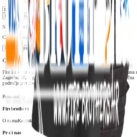
Dodaj u košaricu
Sve cijene uključuju 25% PDV-a
Custom proizvodi po vašoj potrebi
Personalizirano
O nama
Fire Brothers d.o.o. je tvrtka s ograničenom odgovornošću osnovana 
Zagrebu 2024. godine. Naša se djelatnost usredotočuje na tri ključna
područja proizvodnja, trgovina i usluge.
Powered by
Firebrothers
O nama
Kontakt
B2B
Outlet
SHOP
Prati nas