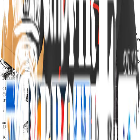
Vatrogasni spasilački nož
13,00 €
Ovaj visokokvalitetni spasilački nož, izrađen od najboljih materijala,
nudi sve što vam je potrebno u hitnim situacijama. Crna tanto oštrica
od čelika 440A s djelomičnim nazubljenjem osigurava precizne rezov
dok aluminijska ručka pruža čvrsto i sigurno držanje. Sustav za
zaključavanje obloge sprječava slučajno zatvaranje, a kopča za remen
omogućuje jednostavno nošenje. Dodatne funkcije poput rezača
remena i razbijača stakla čine ovaj nož nezamjenjivim alatom za
svakog vatrogasca.
Nezaobilazan alat za svakog vatrogasca!
Ovaj izdržljivi i svestrani nož s crnom tanto oštricom od nehrđajućeg
čelika 440A i aluminijskom ručkom dizajniran je za najzahtjevnije
uvjete.
Boja
Dostupnost:
Dostupno
Količina